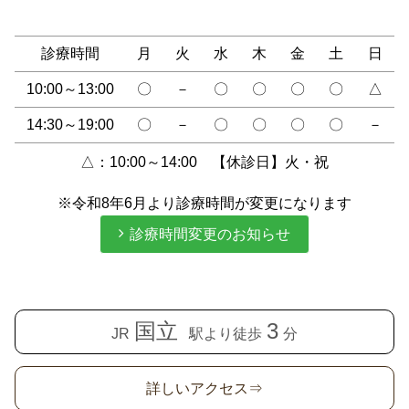
診療時間
月
火
水
木
金
土
日
10:00～13:00
〇
－
〇
〇
〇
〇
△
14:30～19:00
〇
－
〇
〇
〇
〇
－
△：10:00～14:00 【休診日】火・祝
※令和8年6月より診療時間が変更になります
診療時間変更のお知らせ
国立
3
JR
駅より徒歩
分
詳しいアクセス⇒