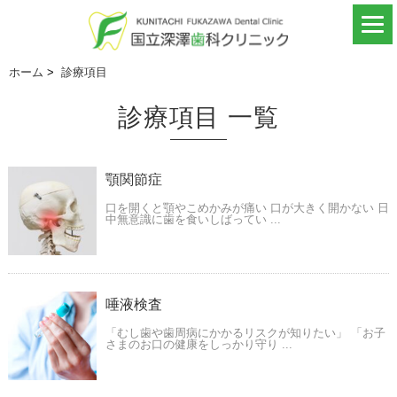
ホーム
>
診療項目
診療項目 一覧
顎関節症
口を開くと顎やこめかみが痛い 口が大きく開かない 日
中無意識に歯を食いしばってい ...
唾液検査
「むし歯や歯周病にかかるリスクが知りたい」 「お子
さまのお口の健康をしっかり守り ...